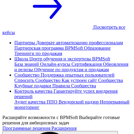
Посмотреть все
кейсы
Партнеры
Доверьте автоматизацию профессионалам
Партнерская программа
BPMSoft Образование
Тренинги по продажам
Школа
Центр обучения и экспертизы BPMSoft
База знаний
Онлайн-курсы
Сертификация
Обновления
и релизы
Обучение по продуктам и продажам
Сообщество
Поддержка опытных пользователей
Спросить Сообщество
Как устроен сайт Сообщества
Клубные подарки
Правила Сообщества
Контроль качества
Гарантируйте успех внедрения
решений
Аудит качества ППО
Вендорский надзор
Непрерывный
мониторинг
Расширяйте возможности с BPMSoft
Выбирайте готовые
решения для амбициозных задач
Программные решения
Расширения