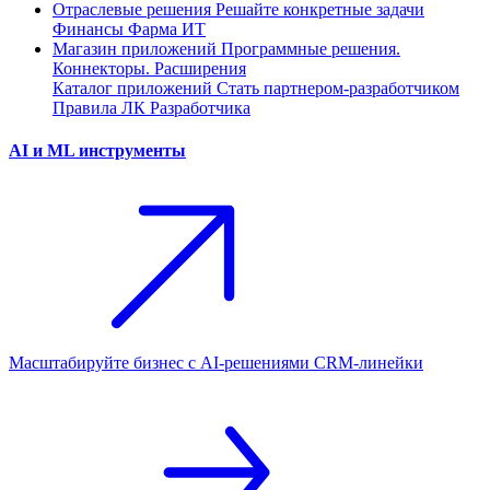
Отраслевые решения
Решайте конкретные задачи
Финансы
Фарма
ИТ
Магазин приложений
Программные решения.
Коннекторы. Расширения
Каталог приложений
Стать партнером-разработчиком
Правила ЛК Разработчика
AI и ML инструменты
Масштабируйте бизнес с AI‑решениями CRM‑линейки