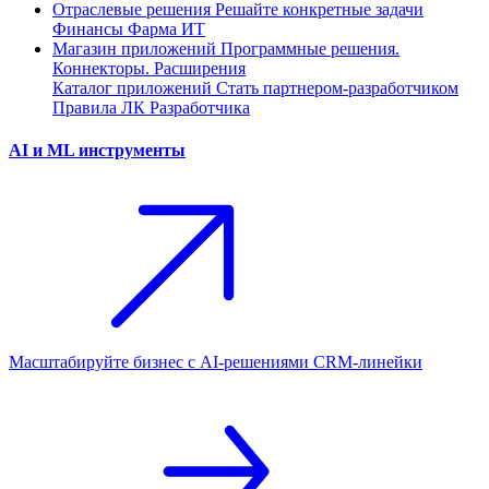
Отраслевые решения
Решайте конкретные задачи
Финансы
Фарма
ИТ
Магазин приложений
Программные решения.
Коннекторы. Расширения
Каталог приложений
Стать партнером-разработчиком
Правила ЛК Разработчика
AI и ML инструменты
Масштабируйте бизнес с AI‑решениями CRM‑линейки