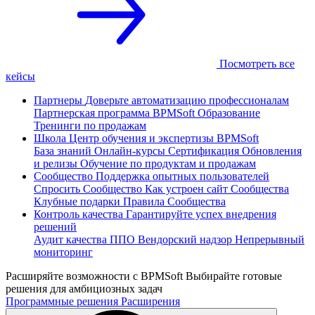
Посмотреть все
кейсы
Партнеры
Доверьте автоматизацию профессионалам
Партнерская программа
BPMSoft Образование
Тренинги по продажам
Школа
Центр обучения и экспертизы BPMSoft
База знаний
Онлайн-курсы
Сертификация
Обновления
и релизы
Обучение по продуктам и продажам
Сообщество
Поддержка опытных пользователей
Спросить Сообщество
Как устроен сайт Сообщества
Клубные подарки
Правила Сообщества
Контроль качества
Гарантируйте успех внедрения
решений
Аудит качества ППО
Вендорский надзор
Непрерывный
мониторинг
Расширяйте возможности с BPMSoft
Выбирайте готовые
решения для амбициозных задач
Программные решения
Расширения