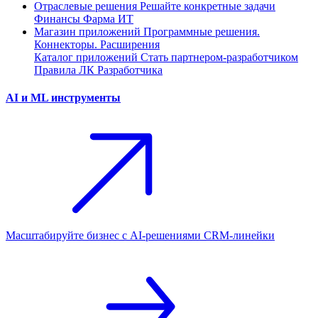
Отраслевые решения
Решайте конкретные задачи
Финансы
Фарма
ИТ
Магазин приложений
Программные решения.
Коннекторы. Расширения
Каталог приложений
Стать партнером-разработчиком
Правила ЛК Разработчика
AI и ML инструменты
Масштабируйте бизнес с AI‑решениями CRM‑линейки