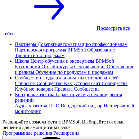
Посмотреть все
кейсы
Партнеры
Доверьте автоматизацию профессионалам
Партнерская программа
BPMSoft Образование
Тренинги по продажам
Школа
Центр обучения и экспертизы BPMSoft
База знаний
Онлайн-курсы
Сертификация
Обновления
и релизы
Обучение по продуктам и продажам
Сообщество
Поддержка опытных пользователей
Спросить Сообщество
Как устроен сайт Сообщества
Клубные подарки
Правила Сообщества
Контроль качества
Гарантируйте успех внедрения
решений
Аудит качества ППО
Вендорский надзор
Непрерывный
мониторинг
Расширяйте возможности с BPMSoft
Выбирайте готовые
решения для амбициозных задач
Программные решения
Расширения