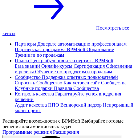
Посмотреть все
кейсы
Партнеры
Доверьте автоматизацию профессионалам
Партнерская программа
BPMSoft Образование
Тренинги по продажам
Школа
Центр обучения и экспертизы BPMSoft
База знаний
Онлайн-курсы
Сертификация
Обновления
и релизы
Обучение по продуктам и продажам
Сообщество
Поддержка опытных пользователей
Спросить Сообщество
Как устроен сайт Сообщества
Клубные подарки
Правила Сообщества
Контроль качества
Гарантируйте успех внедрения
решений
Аудит качества ППО
Вендорский надзор
Непрерывный
мониторинг
Расширяйте возможности с BPMSoft
Выбирайте готовые
решения для амбициозных задач
Программные решения
Расширения