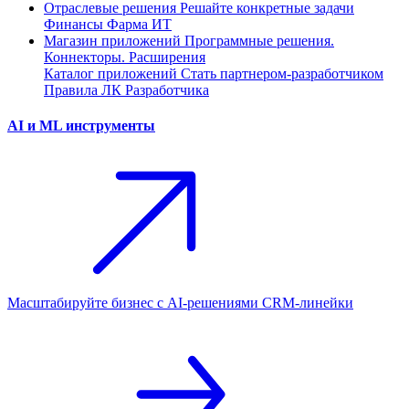
Отраслевые решения
Решайте конкретные задачи
Финансы
Фарма
ИТ
Магазин приложений
Программные решения.
Коннекторы. Расширения
Каталог приложений
Стать партнером-разработчиком
Правила ЛК Разработчика
AI и ML инструменты
Масштабируйте бизнес с AI‑решениями CRM‑линейки