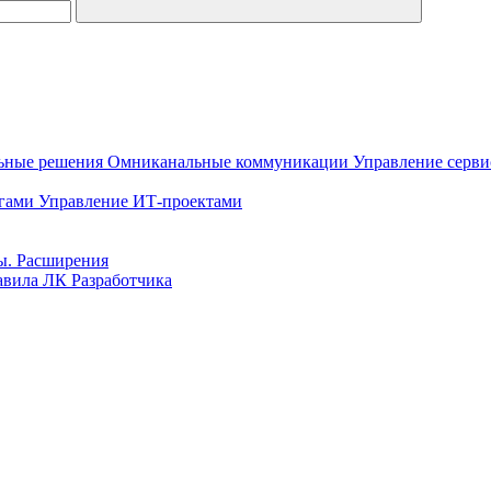
ьные решения
Омниканальные коммуникации
Управление серв
гами
Управление ИТ-проектами
ы. Расширения
вила ЛК Разработчика