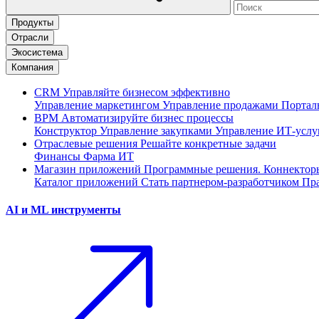
Продукты
Отрасли
Экосистема
Компания
CRM
Управляйте бизнесом эффективно
Управление маркетингом
Управление продажами
Портал
BPM
Автоматизируйте бизнес процессы
Конструктор
Управление закупками
Управление ИТ-услу
Отраслевые решения
Решайте конкретные задачи
Финансы
Фарма
ИТ
Магазин приложений
Программные решения. Коннектор
Каталог приложений
Стать партнером-разработчиком
Пра
AI и ML инструменты