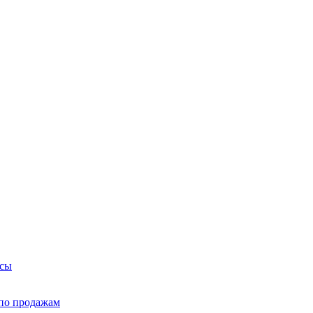
йсы
по продажам