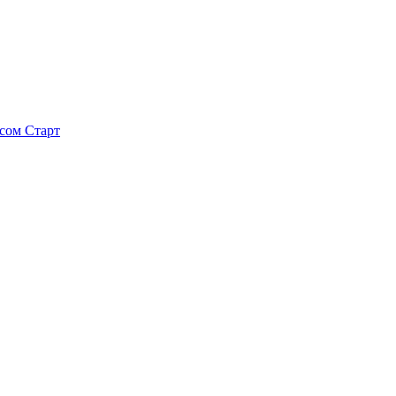
исом
Старт