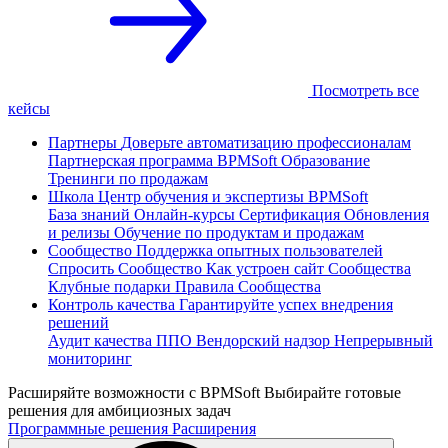
Посмотреть все
кейсы
Партнеры
Доверьте автоматизацию профессионалам
Партнерская программа
BPMSoft Образование
Тренинги по продажам
Школа
Центр обучения и экспертизы BPMSoft
База знаний
Онлайн-курсы
Сертификация
Обновления
и релизы
Обучение по продуктам и продажам
Сообщество
Поддержка опытных пользователей
Спросить Сообщество
Как устроен сайт Сообщества
Клубные подарки
Правила Сообщества
Контроль качества
Гарантируйте успех внедрения
решений
Аудит качества ППО
Вендорский надзор
Непрерывный
мониторинг
Расширяйте возможности с BPMSoft
Выбирайте готовые
решения для амбициозных задач
Программные решения
Расширения