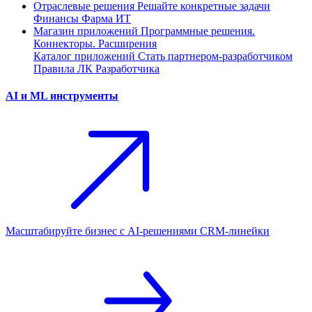
Отраслевые решения
Решайте конкретные задачи
Финансы
Фарма
ИТ
Магазин приложений
Программные решения.
Коннекторы. Расширения
Каталог приложений
Стать партнером-разработчиком
Правила ЛК Разработчика
AI и ML инструменты
Масштабируйте бизнес с AI‑решениями CRM‑линейки