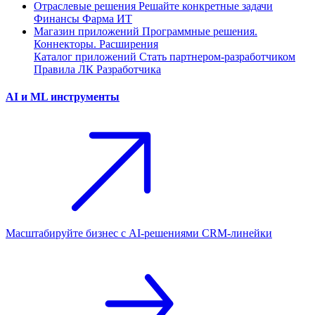
Отраслевые решения
Решайте конкретные задачи
Финансы
Фарма
ИТ
Магазин приложений
Программные решения.
Коннекторы. Расширения
Каталог приложений
Стать партнером-разработчиком
Правила ЛК Разработчика
AI и ML инструменты
Масштабируйте бизнес с AI‑решениями CRM‑линейки