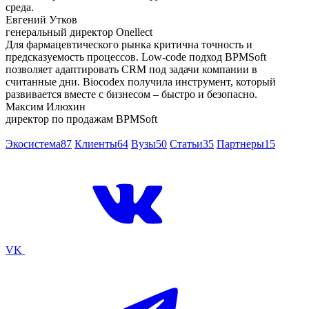
среда.
Евгений Утков
генеральный директор Onellect
Для фармацевтического рынка критична точность и
предсказуемость процессов. Low-code подход BPMSoft
позволяет адаптировать CRM под задачи компании в
считанные дни. Biocodex получила инструмент, который
развивается вместе с бизнесом – быстро и безопасно.
Максим Илюхин
директор по продажам BPMSoft
Экосистема
87
Клиенты
64
Вузы
50
Статьи
35
Партнеры
15
VK