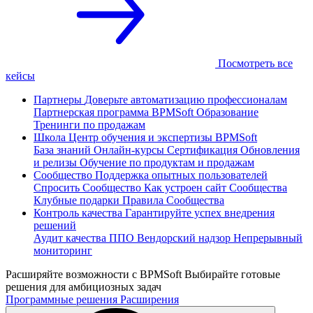
Посмотреть все
кейсы
Партнеры
Доверьте автоматизацию профессионалам
Партнерская программа
BPMSoft Образование
Тренинги по продажам
Школа
Центр обучения и экспертизы BPMSoft
База знаний
Онлайн-курсы
Сертификация
Обновления
и релизы
Обучение по продуктам и продажам
Сообщество
Поддержка опытных пользователей
Спросить Сообщество
Как устроен сайт Сообщества
Клубные подарки
Правила Сообщества
Контроль качества
Гарантируйте успех внедрения
решений
Аудит качества ППО
Вендорский надзор
Непрерывный
мониторинг
Расширяйте возможности с BPMSoft
Выбирайте готовые
решения для амбициозных задач
Программные решения
Расширения