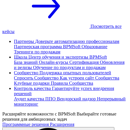
Посмотреть все
кейсы
Партнеры
Доверьте автоматизацию профессионалам
Партнерская программа
BPMSoft Образование
Тренинги по продажам
Школа
Центр обучения и экспертизы BPMSoft
База знаний
Онлайн-курсы
Сертификация
Обновления
и релизы
Обучение по продуктам и продажам
Сообщество
Поддержка опытных пользователей
Спросить Сообщество
Как устроен сайт Сообщества
Клубные подарки
Правила Сообщества
Контроль качества
Гарантируйте успех внедрения
решений
Аудит качества ППО
Вендорский надзор
Непрерывный
мониторинг
Расширяйте возможности с BPMSoft
Выбирайте готовые
решения для амбициозных задач
Программные решения
Расширения