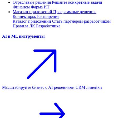
Отраслевые решения
Решайте конкретные задачи
Финансы
Фарма
ИТ
Магазин приложений
Программные решения.
Коннекторы. Расширения
Каталог приложений
Стать партнером-разработчиком
Правила ЛК Разработчика
AI и ML инструменты
Масштабируйте бизнес с AI‑решениями CRM‑линейки