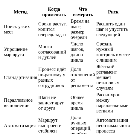
Когда
Что
Метод
Риск
применять
измерять
Время на
Сроки растут,
Расшить один
Поиск узких
шаге,
копится
шаг и упустить
мест
размер
очередь задач
следующий
очереди
Число
Срезать
Много
Упрощение
шагов,
нужный
согласований
маршрута
длина
контроль вместе
и дублей
цикла
с лишним
Жёсткий
Процесс идёт
Доля
регламент
по-разному у
отклонений
Стандартизация
мешает
разных
от
нетиповым
сотрудников
регламента
случаям
Рассинхрон
Шаги не
Общее
Параллельное
между
зависят друг
время
выполнение
параллельными
от друга
цикла
ветками
Доля
Маршрут
Автоматизация
ручных
Автоматизация
выстроен и
неоптимального
операций,
стабилен
процесса
ошибки