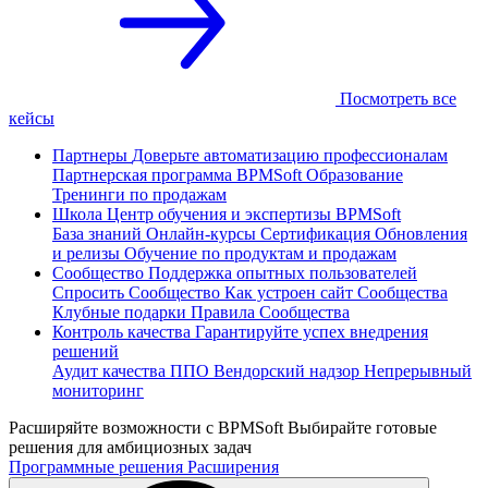
Посмотреть все
кейсы
Партнеры
Доверьте автоматизацию профессионалам
Партнерская программа
BPMSoft Образование
Тренинги по продажам
Школа
Центр обучения и экспертизы BPMSoft
База знаний
Онлайн-курсы
Сертификация
Обновления
и релизы
Обучение по продуктам и продажам
Сообщество
Поддержка опытных пользователей
Спросить Сообщество
Как устроен сайт Сообщества
Клубные подарки
Правила Сообщества
Контроль качества
Гарантируйте успех внедрения
решений
Аудит качества ППО
Вендорский надзор
Непрерывный
мониторинг
Расширяйте возможности с BPMSoft
Выбирайте готовые
решения для амбициозных задач
Программные решения
Расширения