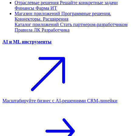
Отраслевые решения
Решайте конкретные задачи
Финансы
Фарма
ИТ
Магазин приложений
Программные решения.
Коннекторы. Расширения
Каталог приложений
Стать партнером-разработчиком
Правила ЛК Разработчика
AI и ML инструменты
Масштабируйте бизнес с AI‑решениями CRM‑линейки