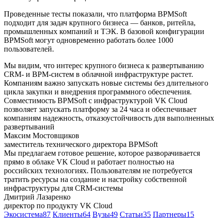
Проведенные тесты показали, что платформа BPMSoft
подходит для задач крупного бизнеса — банков, ритейла,
промышленных компаний и ТЭК. В базовой конфигурации
BPMSoft могут одновременно работать более 1000
пользователей.
Мы видим, что интерес крупного бизнеса к развертыванию
CRM- и BPM-систем в облачной инфраструктуре растет.
Компаниям важно запускать новые системы без длительного
цикла закупки и внедрения программного обеспечения.
Совместимость BPMSoft с инфраструктурой VK Cloud
позволяет запускать платформу за 24 часа и обеспечивает
компаниям надежность, отказоустойчивость для выполненных
развертываний
Максим Мостовщиков
заместитель технического директора BPMSoft
Мы предлагаем готовое решение, которое разворачивается
прямо в облаке VK Cloud и работает полностью на
российских технологиях. Пользователям не потребуется
тратить ресурсы на создание и настройку собственной
инфраструктуры для CRM-системы
Дмитрий Лазаренко
директор по продукту VK Cloud
Экосистема
87
Клиенты
64
Вузы
49
Статьи
35
Партнеры
15