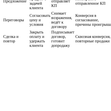
Предложение
отправляет
задачей
отправленное КП
КП
клиента
Снимает
Согласовать
Конверсия в
возражения,
Переговоры
цену и
согласование,
ведёт к
условия
причины проигрыш
договору
Закрыть
Подписывает
Сделка и
оплату и
договор,
Сквозная конверсия,
повтор
удержать
готовит
повторные продажи
клиента
допродажу