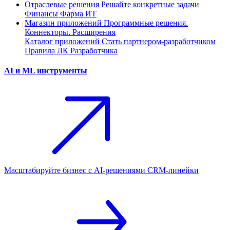
Отраслевые решения
Решайте конкретные задачи
Финансы
Фарма
ИТ
Магазин приложений
Программные решения.
Коннекторы. Расширения
Каталог приложений
Стать партнером-разработчиком
Правила ЛК Разработчика
AI и ML инструменты
Масштабируйте бизнес с AI‑решениями CRM‑линейки