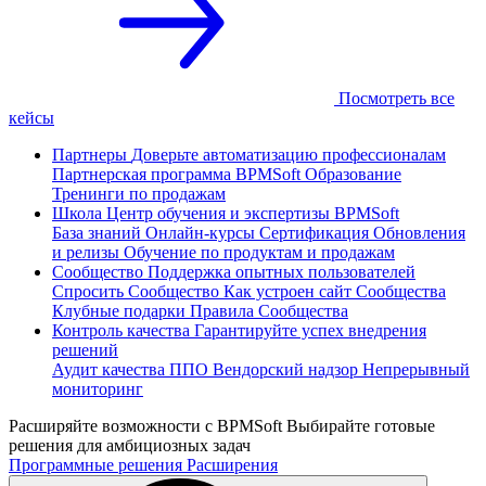
Посмотреть все
кейсы
Партнеры
Доверьте автоматизацию профессионалам
Партнерская программа
BPMSoft Образование
Тренинги по продажам
Школа
Центр обучения и экспертизы BPMSoft
База знаний
Онлайн-курсы
Сертификация
Обновления
и релизы
Обучение по продуктам и продажам
Сообщество
Поддержка опытных пользователей
Спросить Сообщество
Как устроен сайт Сообщества
Клубные подарки
Правила Сообщества
Контроль качества
Гарантируйте успех внедрения
решений
Аудит качества ППО
Вендорский надзор
Непрерывный
мониторинг
Расширяйте возможности с BPMSoft
Выбирайте готовые
решения для амбициозных задач
Программные решения
Расширения