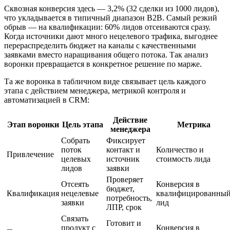
Сквозная конверсия здесь — 3,2% (32 сделки из 1000 лидов),
что укладывается в типичный диапазон B2B. Самый резкий
обрыв — на квалификации: 60% лидов отсеиваются сразу.
Когда источники дают много нецелевого трафика, выгоднее
перераспределить бюджет на каналы с качественными
заявками вместо наращивания общего потока. Так анализ
воронки превращается в конкретное решение по марже.
Та же воронка в табличном виде связывает цель каждого
этапа с действием менеджера, метрикой контроля и
автоматизацией в CRM:
Действие
Этап воронки
Цель этапа
Метрика
менеджера
Собрать
Фиксирует
поток
контакт и
Количество и
Привлечение
целевых
источник
стоимость лида
лидов
заявки
Проверяет
Отсеять
Конверсия в
бюджет,
Квалификация
нецелевые
квалифицированны
потребность,
заявки
лид
ЛПР, срок
Связать
Готовит и
продукт с
Конверсия в