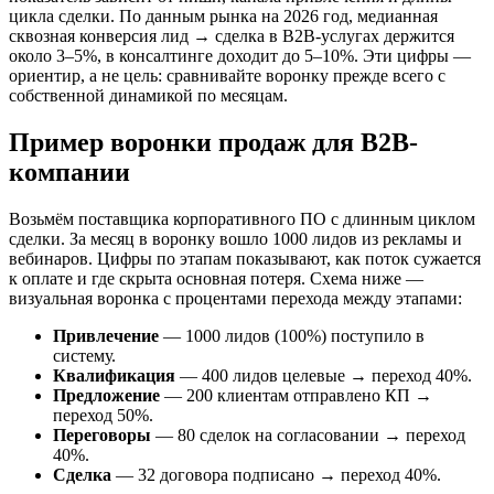
цикла сделки. По данным рынка на 2026 год, медианная
сквозная конверсия лид → сделка в B2B-услугах держится
около 3–5%, в консалтинге доходит до 5–10%. Эти цифры —
ориентир, а не цель: сравнивайте воронку прежде всего с
собственной динамикой по месяцам.
Пример воронки продаж для B2B-
компании
Возьмём поставщика корпоративного ПО с длинным циклом
сделки. За месяц в воронку вошло 1000 лидов из рекламы и
вебинаров. Цифры по этапам показывают, как поток сужается
к оплате и где скрыта основная потеря. Схема ниже —
визуальная воронка с процентами перехода между этапами:
Привлечение
— 1000 лидов (100%) поступило в
систему.
Квалификация
— 400 лидов целевые → переход 40%.
Предложение
— 200 клиентам отправлено КП →
переход 50%.
Переговоры
— 80 сделок на согласовании → переход
40%.
Сделка
— 32 договора подписано → переход 40%.