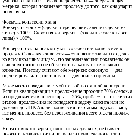
умножают на 100%. Это конверсия этапа — опережающая
метрика, которая показывает проблему до того, как она ударит
по выручке.
Формула конверсии этапа
Конверсия этапа = (сделки, перешедшие дальше / сделки на
этапе) × 100%. Сквозная конверсия = (закрытые сделки / все
лиды) × 100%.
Конверсию этапа нельзя путать со сквозной конверсией в
продажу. Сквозная конверсия — отношение закрытых сделок
ко всем входящим лидам. Это запаздывающий показатель: он
фиксирует итог, но не объясняет, на каком шаге терялись
клиенты. Поэтому считают обе метрики: сквозную — для
оценки результата, поэтапную — для поиска причины.
Узкое место находят по самой низкой поэтапной конверсии.
Если из квалификации в предложение проходит 70% сделок, а
из предложения в переговоры — 25%, проблема на стыке этих
этапов: предложения не попадают в задачу клиента или не
доходят до ЛПР. Анализ конверсии по этапам подсказывает,
где менять процесс, без перетряхивания всего отдела продаж
сразу.
Нормативов конверсии, одинаковых для всех, не бывает:
показатель зависит от ниши, канала привлечения и длины