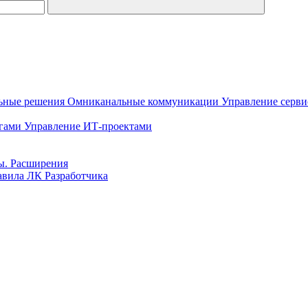
ьные решения
Омниканальные коммуникации
Управление серв
гами
Управление ИТ-проектами
ы. Расширения
вила ЛК Разработчика