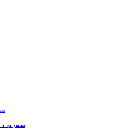
йсы
по продажам