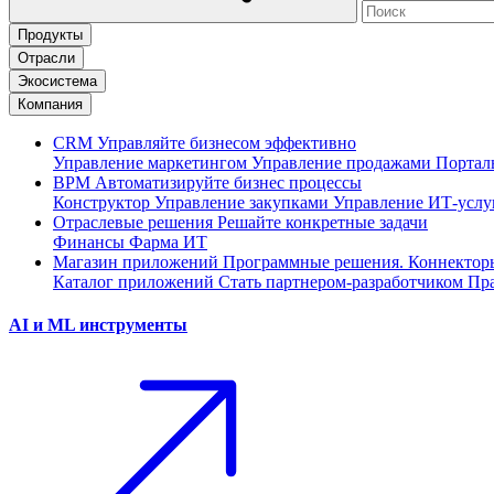
Продукты
Отрасли
Экосистема
Компания
CRM
Управляйте бизнесом эффективно
Управление маркетингом
Управление продажами
Портал
BPM
Автоматизируйте бизнес процессы
Конструктор
Управление закупками
Управление ИТ-услу
Отраслевые решения
Решайте конкретные задачи
Финансы
Фарма
ИТ
Магазин приложений
Программные решения. Коннектор
Каталог приложений
Стать партнером-разработчиком
Пра
AI и ML инструменты