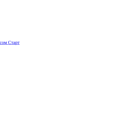
исом
Старт