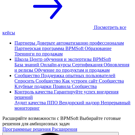
Посмотреть все
кейсы
Партнеры
Доверьте автоматизацию профессионалам
Партнерская программа
BPMSoft Образование
Тренинги по продажам
Школа
Центр обучения и экспертизы BPMSoft
База знаний
Онлайн-курсы
Сертификация
Обновления
и релизы
Обучение по продуктам и продажам
Сообщество
Поддержка опытных пользователей
Спросить Сообщество
Как устроен сайт Сообщества
Клубные подарки
Правила Сообщества
Контроль качества
Гарантируйте успех внедрения
решений
Аудит качества ППО
Вендорский надзор
Непрерывный
мониторинг
Расширяйте возможности с BPMSoft
Выбирайте готовые
решения для амбициозных задач
Программные решения
Расширения