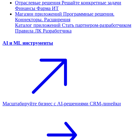
Отраслевые решения
Решайте конкретные задачи
Финансы
Фарма
ИТ
Магазин приложений
Программные решения.
Коннекторы. Расширения
Каталог приложений
Стать партнером-разработчиком
Правила ЛК Разработчика
AI и ML инструменты
Масштабируйте бизнес с AI‑решениями CRM‑линейки