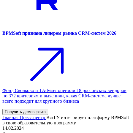
BPMSoft признана лидером рынка CRM-систем 2026
Фонд Сколково и TAdviser оценили 18 российских вендоров
по 372 критериям и выяснили, какая CRM-система лучше
всего подходит для крупного бизнеса
Получить демоверсию
Главная
Пресс-центр
ВятГУ интегрирует платформу BPMSoft
в свою образовательную программу
14.02.2024