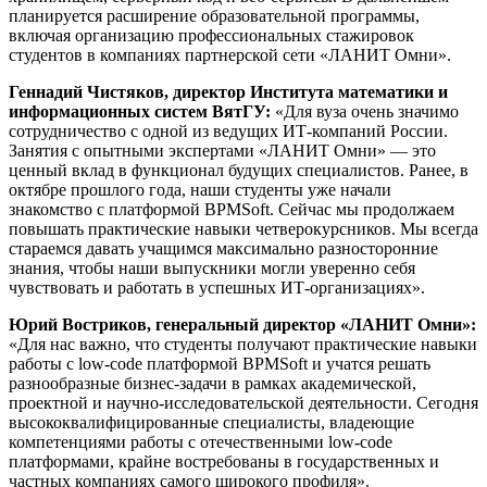
планируется расширение образовательной программы,
включая организацию профессиональных стажировок
студентов в компаниях партнерской сети «ЛАНИТ Омни».
Геннадий Чистяков, директор Института математики и
информационных систем ВятГУ:
«Для вуза очень значимо
сотрудничество с одной из ведущих ИТ-компаний России.
Занятия с опытными экспертами «ЛАНИТ Омни» — это
ценный вклад в функционал будущих специалистов. Ранее, в
октябре прошлого года, наши студенты уже начали
знакомство с платформой BPMSoft. Сейчас мы продолжаем
повышать практические навыки четверокурсников. Мы всегда
стараемся давать учащимся максимально разносторонние
знания, чтобы наши выпускники могли уверенно себя
чувствовать и работать в успешных ИТ-организациях».
Юрий Востриков, генеральный директор «ЛАНИТ Омни»:
«Для нас важно, что студенты получают практические навыки
работы с low-code платформой BPMSoft и учатся решать
разнообразные бизнес-задачи в рамках академической,
проектной и научно-исследовательской деятельности. Сегодня
высококвалифицированные специалисты, владеющие
компетенциями работы с отечественными low-code
платформами, крайне востребованы в государственных и
частных компаниях самого широкого профиля».