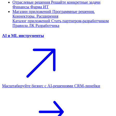
Отраслевые решения
Решайте конкретные задачи
Финансы
Фарма
ИТ
Магазин приложений
Программные решения.
Коннекторы. Расширения
Каталог приложений
Стать партнером-разработчиком
Правила ЛК Разработчика
AI и ML инструменты
Масштабируйте бизнес с AI‑решениями CRM‑линейки