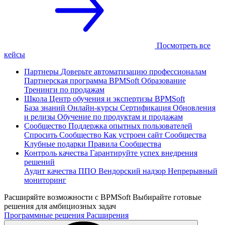
Посмотреть все
кейсы
Партнеры
Доверьте автоматизацию профессионалам
Партнерская программа
BPMSoft Образование
Тренинги по продажам
Школа
Центр обучения и экспертизы BPMSoft
База знаний
Онлайн-курсы
Сертификация
Обновления
и релизы
Обучение по продуктам и продажам
Сообщество
Поддержка опытных пользователей
Спросить Сообщество
Как устроен сайт Сообщества
Клубные подарки
Правила Сообщества
Контроль качества
Гарантируйте успех внедрения
решений
Аудит качества ППО
Вендорский надзор
Непрерывный
мониторинг
Расширяйте возможности с BPMSoft
Выбирайте готовые
решения для амбициозных задач
Программные решения
Расширения