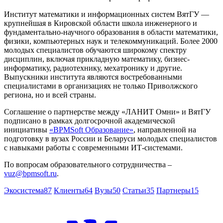
Институт математики и информационных систем ВятГУ —
крупнейшая в Кировской области школа инженерного и
фундаментально-научного образования в области математики,
физики, компьютерных наук и телекоммуникаций. Более 2000
молодых специалистов обучаются широкому спектру
дисциплин, включая прикладную математику, бизнес-
информатику, радиотехнику, мехатронику и другие.
Выпускники института являются востребованными
специалистами в организациях не только Приволжского
региона, но и всей страны.
Соглашение о партнерстве между «ЛАНИТ Омни» и ВятГУ
подписано в рамках долгосрочной академической
инициативы
«BPMSoft Образование»
, направленной на
подготовку в вузах России и Беларуси молодых специалистов
с навыками работы с современными ИТ-системами.
По вопросам образовательного сотрудничества ‒
vuz@bpmsoft.ru
.
Экосистема
87
Клиенты
64
Вузы
50
Статьи
35
Партнеры
15