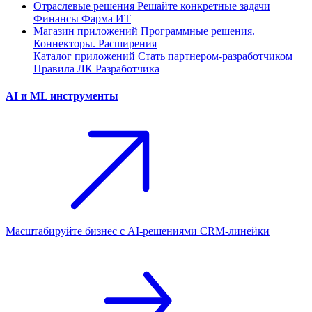
Отраслевые решения
Решайте конкретные задачи
Финансы
Фарма
ИТ
Магазин приложений
Программные решения.
Коннекторы. Расширения
Каталог приложений
Стать партнером-разработчиком
Правила ЛК Разработчика
AI и ML инструменты
Масштабируйте бизнес с AI‑решениями CRM‑линейки