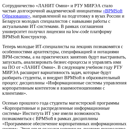
Сотрудничество «ЛАНИТ Омни» и РТУ МИРЭА стало
частью долгосрочной академической инициативы
«BPMSoft
Образование»
, направленной на подготовку в вузах России и
Беларуси молодых специалистов с навыками работы с
актуальными ИТ-системами. В рамках соглашения
университет получил лицензии на low-code платформу
BPMSoft Конструктор.
Теперь молодые ИТ-специалисты на лекциях познакомятся с
особенностями архитектуры, спецификацией и нотациями
BPM-системы, а на практических занятиях будут выстраивать,
запускать, анализировать бизнес-процессы и управлять ими
на ПО от «ЛАНИТ Омни». В следующем учебном году РТУ
МИРЭА расширит вариативность задач, которые будут
разбирать студенты, и внедрит BPMSoft в образовательный
процесс дисциплины «Информационные системы управления
корпоративным контентом и взаимоотношениями с
клиентами».
Осенью прошлого года студенты магистерской программы
«Корпоративные и распределенные информационные
системы» Института ИТ уже имели возможность
познакомиться с BPMSoft в рамках дисциплины
«Программное обеспечение корпоративных информационных
систем». Этот опыт оказался успешным, поэтому руководство