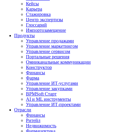
Кейсы
Карьера
Стажировка
Центр экспертизы
Глоссарий
Импортозамещение
Продукты
Управление продажами
Управление маркетингом
Управление сервисом
Портальные решения
Омниканальные коммуникации
Конструктор
Финансы
Фарма
Управление ИТ-услугами
Управление закупками
BPMSoft Старт
AI и ML инструменты
Управление ИТ-проектами
Отрасли
Финансы
Ритейл
Недвижимость
Фармацевтика