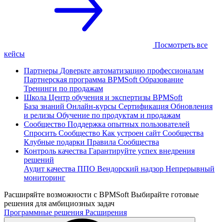
Посмотреть все
кейсы
Партнеры
Доверьте автоматизацию профессионалам
Партнерская программа
BPMSoft Образование
Тренинги по продажам
Школа
Центр обучения и экспертизы BPMSoft
База знаний
Онлайн-курсы
Сертификация
Обновления
и релизы
Обучение по продуктам и продажам
Сообщество
Поддержка опытных пользователей
Спросить Сообщество
Как устроен сайт Сообщества
Клубные подарки
Правила Сообщества
Контроль качества
Гарантируйте успех внедрения
решений
Аудит качества ППО
Вендорский надзор
Непрерывный
мониторинг
Расширяйте возможности с BPMSoft
Выбирайте готовые
решения для амбициозных задач
Программные решения
Расширения