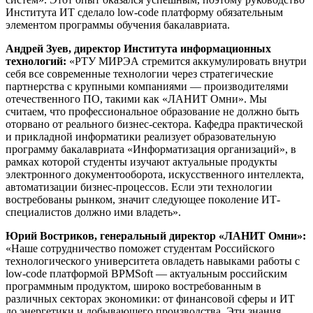
Института ИТ сделало low-code платформу обязательным
элементом программы обучения бакалавриата.
Андрей Зуев, директор Института информационных
технологий:
«РТУ МИРЭА стремится аккумулировать внутри
себя все современные технологии через стратегические
партнерства с крупными компаниями — производителями
отечественного ПО, такими как «ЛАНИТ Омни». Мы
считаем, что профессиональное образование не должно быть
оторвано от реального бизнес-сектора. Кафедра практической
и прикладной информатики реализует образовательную
программу бакалавриата «Информатизация организаций», в
рамках которой студенты изучают актуальные продукты
электронного документооборота, искусственного интеллекта,
автоматизации бизнес-процессов. Если эти технологии
востребованы рынком, значит следующее поколение ИТ-
специалистов должно ими владеть».
Юрий Востриков, генеральный директор «ЛАНИТ Омни»:
«Наше сотрудничество поможет студентам Российского
технологического университета овладеть навыками работы с
low-code платформой BPMSoft — актуальным российским
программным продуктом, широко востребованным в
различных секторах экономики: от финансовой сферы и ИТ
до энергетики и добывающего производства. Эти знания