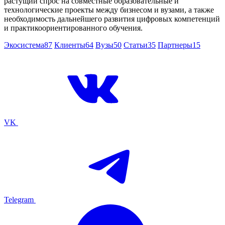
растущий спрос на совместные образовательные и
технологические проекты между бизнесом и вузами, а также
необходимость дальнейшего развития цифровых компетенций
и практикоориентированного обучения.
Экосистема
87
Клиенты
64
Вузы
50
Статьи
35
Партнеры
15
VK
Telegram