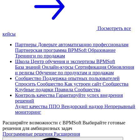
Посмотреть все
кейсы
Партнеры
Доверьте автоматизацию профессионалам
Партнерская программа
BPMSoft Образование
Тренинги по продажам
Школа
Центр обучения и экспертизы BPMSoft
База знаний
Онлайн-курсы
Сертификация
Обновления
и релизы
Обучение по продуктам и продажам
Сообщество
Поддержка опытных пользователей
Спросить Сообщество
Как устроен сайт Сообщества
Клубные подарки
Правила Сообщества
Контроль качества
Гарантируйте успех внедрения
решений
Аудит качества ППО
Вендорский надзор
Непрерывный
мониторинг
Расширяйте возможности с BPMSoft
Выбирайте готовые
решения для амбициозных задач
Программные решения
Расширения