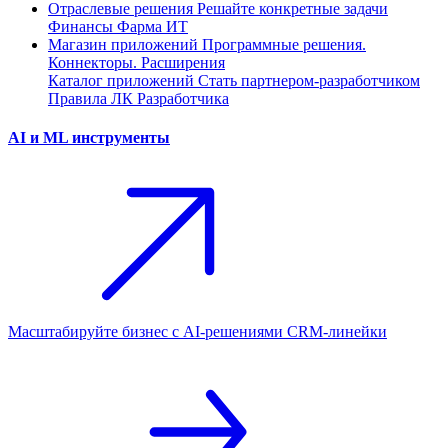
Отраслевые решения
Решайте конкретные задачи
Финансы
Фарма
ИТ
Магазин приложений
Программные решения.
Коннекторы. Расширения
Каталог приложений
Стать партнером-разработчиком
Правила ЛК Разработчика
AI и ML инструменты
Масштабируйте бизнес с AI‑решениями CRM‑линейки