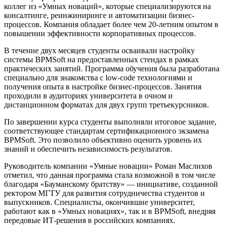
коллег из «Умных новаций», которые специализируются на
консалтинге, реинжиниринге и автоматизации бизнес-
процессов. Компания обладает более чем 20-летним опытом в
повышении эффективности корпоративных процессов.
В течение двух месяцев студенты осваивали настройку
системы BPMSoft на предоставленных стендах в рамках
практических занятий. Программа обучения была разработана
специально для знакомства с low-code технологиями и
получения опыта в настройке бизнес-процессов. Занятия
проходили в аудиториях университета в очном и
дистанционном форматах для двух групп третьекурсников.
По завершении курса студенты выполняли итоговое задание,
соответствующее стандартам сертификационного экзамена
BPMSoft. Это позволило объективно оценить уровень их
знаний и обеспечить независимость результатов.
Руководитель компании «Умные новации» Роман Маслихов
отметил, что данная программа стала возможной в том числе
благодаря «Бауманскому братству» — инициативе, созданной
ректором МГТУ для развития сотрудничества студентов и
выпускников. Специалисты, окончившие университет,
работают как в «Умных новациях», так и в BPMSoft, внедряя
передовые ИТ-решения в российских компаниях.