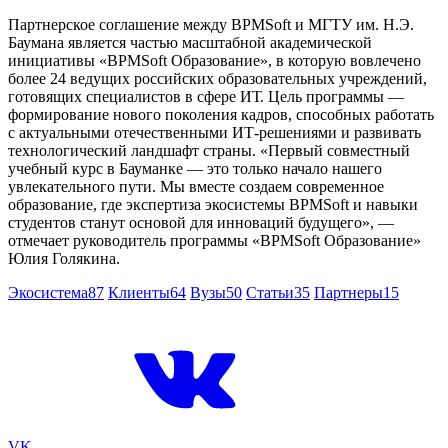
Партнерское соглашение между BPMSoft и МГТУ им. Н.Э.
Баумана является частью масштабной академической
инициативы «BPMSoft Образование», в которую вовлечено
более 24 ведущих российских образовательных учреждений,
готовящих специалистов в сфере ИТ. Цель программы —
формирование нового поколения кадров, способных работать
с актуальными отечественными ИТ-решениями и развивать
технологический ландшафт страны. «Первый совместный
учебный курс в Бауманке — это только начало нашего
увлекательного пути. Мы вместе создаем современное
образование, где экспертиза экосистемы BPMSoft и навыки
студентов станут основой для инноваций будущего», —
отмечает руководитель программы «BPMSoft Образование»
Юлия Голякина.
Экосистема
87
Клиенты
64
Вузы
50
Статьи
35
Партнеры
15
VK