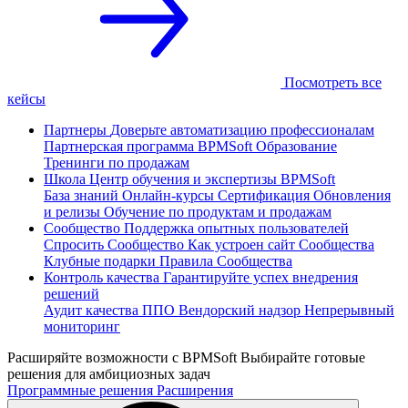
Посмотреть все
кейсы
Партнеры
Доверьте автоматизацию профессионалам
Партнерская программа
BPMSoft Образование
Тренинги по продажам
Школа
Центр обучения и экспертизы BPMSoft
База знаний
Онлайн-курсы
Сертификация
Обновления
и релизы
Обучение по продуктам и продажам
Сообщество
Поддержка опытных пользователей
Спросить Сообщество
Как устроен сайт Сообщества
Клубные подарки
Правила Сообщества
Контроль качества
Гарантируйте успех внедрения
решений
Аудит качества ППО
Вендорский надзор
Непрерывный
мониторинг
Расширяйте возможности с BPMSoft
Выбирайте готовые
решения для амбициозных задач
Программные решения
Расширения