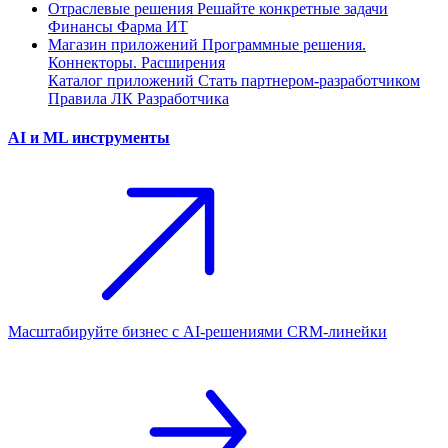
Отраслевые решения
Решайте конкретные задачи
Финансы
Фарма
ИТ
Магазин приложений
Программные решения.
Коннекторы. Расширения
Каталог приложений
Стать партнером-разработчиком
Правила ЛК Разработчика
AI и ML инструменты
Масштабируйте бизнес с AI‑решениями CRM‑линейки