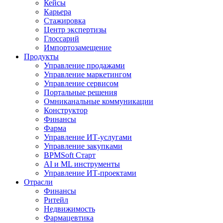
Кейсы
Карьера
Стажировка
Центр экспертизы
Глоссарий
Импортозамещение
Продукты
Управление продажами
Управление маркетингом
Управление сервисом
Портальные решения
Омниканальные коммуникации
Конструктор
Финансы
Фарма
Управление ИТ-услугами
Управление закупками
BPMSoft Старт
AI и ML инструменты
Управление ИТ-проектами
Отрасли
Финансы
Ритейл
Недвижимость
Фармацевтика